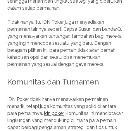
sehingga menambah tingkat strategi yang diperlukan
dalam setiap permainan.
Tidak hanya itu, IDN Poker juga menyediakan
permainan lainnya seperti Capsa Susun dan bandarQ,
yang menawarkan tantangan tambahan bagi mereka
yang ingin mencoba sesuatu yang baru. Dengan
beragam pilihan ini, para pemain tidak akan pernah
kehabisan opsi dan selalu bisa menemukan
permainan yang sesuai dengan gaya mereka.
Komunitas dan Turnamen
IDN Poker tidak hanya menawarkan permainan
menarik, tetapi juga komunitas yang solid di antara
para pemainnya.
idn poker
Komunitas ini menciptakan
lingkungan yang mendukung di mana para pemain
dapat berbagi pengalaman, strategi, dan tips untuk