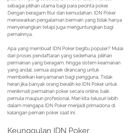
sebagai pilihan utama bagi para pecinta poker.
Dengan beragam fitur dan kemudahan, IDN Poker
menawarkan pengalaman bermain yang tidak hanya
menyenangkan tetapi juga menguntungkan bagi
pemainnya.
Apa yang membuat IDN Poker begitu populer? Mulai
dari proses pendaftaran yang sederhana, pilihan
permainan yang beragam, hingga sistem keamanan
yang andal, semua aspek dirancang untuk
memberikan kenyamanan bagi pengguna. Tidak
heran jika banyak orang beralih ke IDN Poker untuk
menikmati permainan poker secara online, baik
pemula maupun profesional. Mari kita telusuri lebih
dalam mengapa IDN Poker menjadi primadona di
kalangan pemain poker saat ini.
Keunggulan IDN Poker