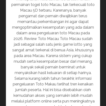
permainan togel toto Macau, tak terkecuali toto
Macau 5D terbaru. Karenanya, banyak
pengamat dan pemain diwajibkan terus
memantau perkembangan ini agar dapat
mengoptimalkan kesempatan yang ada dalam
dalam area pengeluaran toto Macau pada
2026. Review Toto Macau Toto Macau sudah
jadi sebagai salah satu jenis game lotto yang
sangat amat terkenal di benua Asia, khususnya
pada area Macau. Karena sistem yang cukup
mudah serta kesempatan besar dari menang,
banyak sekali pemain berminat untuk
menyaksikan hasil keluaran di setiap harinya.
Selama kurang lebih tahun terakhir, informasi
pengeluaran Toto Makau terlihat tren kenaikan
jumlah peserta. Hal ini bisa disebabkan oleh
kemudahan akses yang semakin lebih mudah
melalui platform online serta pun meningkatnya