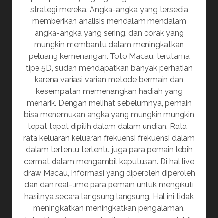
strategi mereka. Angka-angka yang tersedia
memberikan analisis mendalam mendalam
angka-angka yang sering, dan corak yang
mungkin membantu dalam meningkatkan
peluang kemenangan. Toto Macau, terutama
tipe 5D, sudah mendapatkan banyak perhatian
karena variasi varian metode bermain dan
kesempatan memenangkan hadiah yang
menarik. Dengan melihat sebelumnya, pemain
bisa menemukan angka yang mungkin mungkin
tepat tepat dipilih dalam dalam undian. Rata-
rata keluaran keluaran frekuensi frekuensi dalam
dalam tertentu tertentu juga para pemain lebih
cermat dalam mengambil keputusan. Di hal live
draw Macau, informasi yang diperoleh diperoleh
dan dan real-time para pemain untuk mengikuti
hasilnya secara langsung langsung. Hal ini tidak
meningkatkan meningkatkan pengalaman,