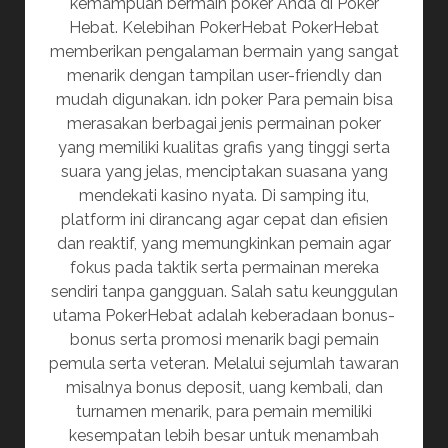
kemampuan bermain poker Anda di Poker
Hebat. Kelebihan PokerHebat PokerHebat
memberikan pengalaman bermain yang sangat
menarik dengan tampilan user-friendly dan
mudah digunakan. idn poker Para pemain bisa
merasakan berbagai jenis permainan poker
yang memiliki kualitas grafis yang tinggi serta
suara yang jelas, menciptakan suasana yang
mendekati kasino nyata. Di samping itu,
platform ini dirancang agar cepat dan efisien
dan reaktif, yang memungkinkan pemain agar
fokus pada taktik serta permainan mereka
sendiri tanpa gangguan. Salah satu keunggulan
utama PokerHebat adalah keberadaan bonus-
bonus serta promosi menarik bagi pemain
pemula serta veteran. Melalui sejumlah tawaran
misalnya bonus deposit, uang kembali, dan
turnamen menarik, para pemain memiliki
kesempatan lebih besar untuk menambah