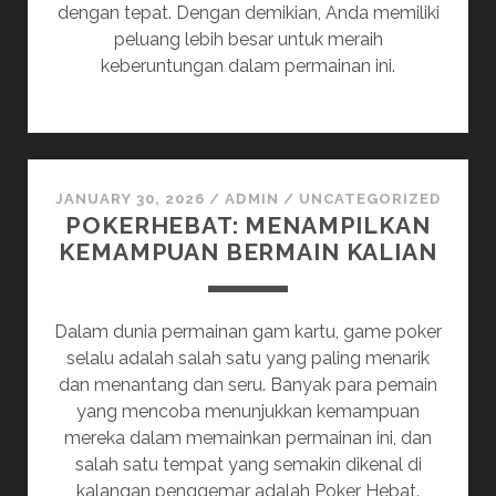
dengan tepat. Dengan demikian, Anda memiliki
peluang lebih besar untuk meraih
keberuntungan dalam permainan ini.
JANUARY 30, 2026
/
ADMIN
/
UNCATEGORIZED
POKERHEBAT: MENAMPILKAN
KEMAMPUAN BERMAIN KALIAN
Dalam dunia permainan gam kartu, game poker
selalu adalah salah satu yang paling menarik
dan menantang dan seru. Banyak para pemain
yang mencoba menunjukkan kemampuan
mereka dalam memainkan permainan ini, dan
salah satu tempat yang semakin dikenal di
kalangan penggemar adalah Poker Hebat.