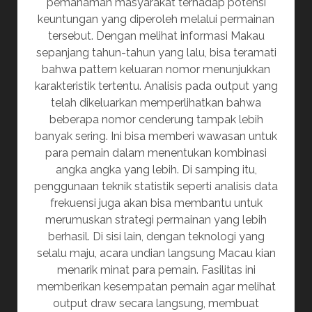
pemahaman masyarakat terhadap potensi
keuntungan yang diperoleh melalui permainan
tersebut. Dengan melihat informasi Makau
sepanjang tahun-tahun yang lalu, bisa teramati
bahwa pattern keluaran nomor menunjukkan
karakteristik tertentu. Analisis pada output yang
telah dikeluarkan memperlihatkan bahwa
beberapa nomor cenderung tampak lebih
banyak sering. Ini bisa memberi wawasan untuk
para pemain dalam menentukan kombinasi
angka angka yang lebih. Di samping itu,
penggunaan teknik statistik seperti analisis data
frekuensi juga akan bisa membantu untuk
merumuskan strategi permainan yang lebih
berhasil. Di sisi lain, dengan teknologi yang
selalu maju, acara undian langsung Macau kian
menarik minat para pemain. Fasilitas ini
memberikan kesempatan pemain agar melihat
output draw secara langsung, membuat