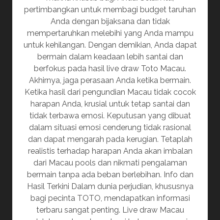
pertimbangkan untuk membagi budget taruhan
Anda dengan bijaksana dan tidak
mempertaruhkan melebihi yang Anda mampu
untuk kehilangan. Dengan demikian, Anda dapat
bermain dalam keadaan lebih santai dan
berfokus pada hasil live draw Toto Macau.
Akhirnya, jaga perasaan Anda ketika bermain.
Ketika hasil dari pengundian Macau tidak cocok
harapan Anda, krusial untuk tetap santai dan
tidak terbawa emosi. Keputusan yang dibuat
dalam situasi emosi cenderung tidak rasional
dan dapat mengarah pada kerugian. Tetaplah
realistis terhadap harapan Anda akan imbalan
dari Macau pools dan nikmati pengalaman
bermain tanpa ada beban berlebihan. Info dan
Hasil Terkini Dalam dunia perjudian, khususnya
bagi pecinta TOTO, mendapatkan informasi
terbaru sangat penting. Live draw Macau