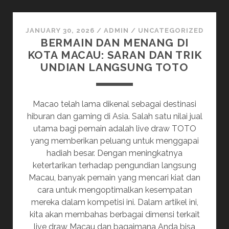
JANUARY 30, 2026
/
ADMIN
/
UNCATEGORIZED
BERMAIN DAN MENANG DI
KOTA MACAU: SARAN DAN TRIK
UNDIAN LANGSUNG TOTO
Macao telah lama dikenal sebagai destinasi
hiburan dan gaming di Asia. Salah satu nilai jual
utama bagi pemain adalah live draw TOTO
yang memberikan peluang untuk menggapai
hadiah besar. Dengan meningkatnya
ketertarikan terhadap pengundian langsung
Macau, banyak pemain yang mencari kiat dan
cara untuk mengoptimalkan kesempatan
mereka dalam kompetisi ini. Dalam artikel ini,
kita akan membahas berbagai dimensi terkait
live draw Macau dan bagaimana Anda bisa