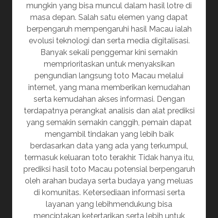
mungkin yang bisa muncul dalam hasil lotre di
masa depan. Salah satu elemen yang dapat
berpengaruh mempengaruhi hasil Macau ialah
evolusi teknologi dan serta media digitalisasi.
Banyak sekali penggemar kini semakin
memprioritaskan untuk menyaksikan
pengundian langsung toto Macau melalui
internet, yang mana memberikan kemudahan
serta kemudahan akses informasi. Dengan
terdapatnya perangkat analisis dan alat prediksi
yang semakin semakin canggih, pemain dapat
mengambil tindakan yang lebih baik
berdasarkan data yang ada yang terkumpul,
termasuk keluaran toto terakhir. Tidak hanya itu,
prediksi hasil toto Macau potensial berpengaruh
oleh arahan budaya serta budaya yang meluas
di komunitas. Ketersediaan informasi serta
layanan yang lebihmendukung bisa
menciptakan ketertarikan serta lebih untuk