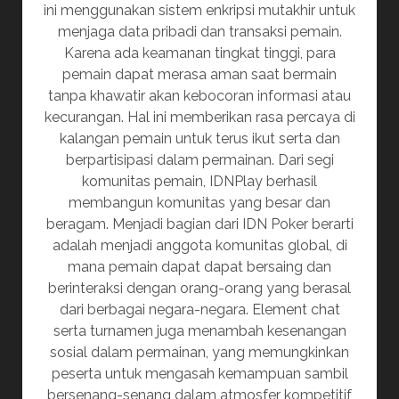
ini menggunakan sistem enkripsi mutakhir untuk
menjaga data pribadi dan transaksi pemain.
Karena ada keamanan tingkat tinggi, para
pemain dapat merasa aman saat bermain
tanpa khawatir akan kebocoran informasi atau
kecurangan. Hal ini memberikan rasa percaya di
kalangan pemain untuk terus ikut serta dan
berpartisipasi dalam permainan. Dari segi
komunitas pemain, IDNPlay berhasil
membangun komunitas yang besar dan
beragam. Menjadi bagian dari IDN Poker berarti
adalah menjadi anggota komunitas global, di
mana pemain dapat dapat bersaing dan
berinteraksi dengan orang-orang yang berasal
dari berbagai negara-negara. Element chat
serta turnamen juga menambah kesenangan
sosial dalam permainan, yang memungkinkan
peserta untuk mengasah kemampuan sambil
bersenang-senang dalam atmosfer kompetitif