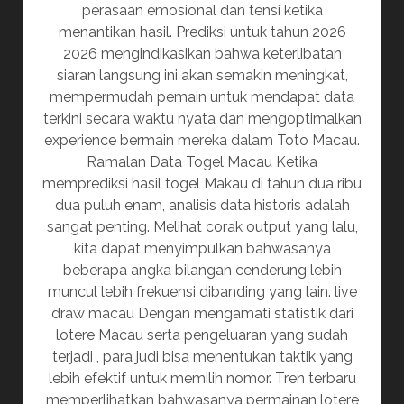
perasaan emosional dan tensi ketika
menantikan hasil. Prediksi untuk tahun 2026
2026 mengindikasikan bahwa keterlibatan
siaran langsung ini akan semakin meningkat,
mempermudah pemain untuk mendapat data
terkini secara waktu nyata dan mengoptimalkan
experience bermain mereka dalam Toto Macau.
Ramalan Data Togel Macau Ketika
memprediksi hasil togel Makau di tahun dua ribu
dua puluh enam, analisis data historis adalah
sangat penting. Melihat corak output yang lalu,
kita dapat menyimpulkan bahwasanya
beberapa angka bilangan cenderung lebih
muncul lebih frekuensi dibanding yang lain. live
draw macau Dengan mengamati statistik dari
lotere Macau serta pengeluaran yang sudah
terjadi , para judi bisa menentukan taktik yang
lebih efektif untuk memilih nomor. Tren terbaru
memperlihatkan bahwasanya permainan lotere