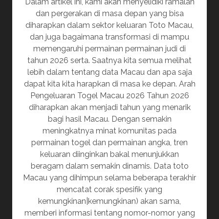
Dalam artikel ini, kami akan menyelidiki ramalan
dan pergerakan di masa depan yang bisa
diharapkan dalam sektor keluaran Toto Macau,
dan juga bagaimana transformasi di mampu
memengaruhi permainan permainan judi di
tahun 2026 serta. Saatnya kita semua melihat
lebih dalam tentang data Macau dan apa saja
dapat kita kita harapkan di masa ke depan. Arah
Pengeluaran Togel Macau 2026 Tahun 2026
diharapkan akan menjadi tahun yang menarik
bagi hasil Macau. Dengan semakin
meningkatnya minat komunitas pada
permainan togel dan permainan angka, tren
keluaran diinginkan bakal menunjukkan
beragam dalam semakin dinamis. Data toto
Macau yang dihimpun selama beberapa terakhir
mencatat corak spesifik yang
kemungkinan|kemungkinan) akan sama,
memberi informasi tentang nomor-nomor yang