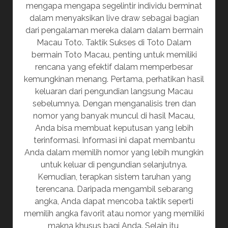
mengapa mengapa segelintir individu berminat
dalam menyaksikan live draw sebagai bagian
dari pengalaman mereka dalam dalam bermain
Macau Toto. Taktik Sukses di Toto Dalam
bermain Toto Macau, penting untuk memiliki
rencana yang efektif dalam memperbesar
kemungkinan menang. Pertama, perhatikan hasil
keluaran dari pengundian langsung Macau
sebelumnya. Dengan menganalisis tren dan
nomor yang banyak muncul di hasil Macau,
Anda bisa membuat keputusan yang lebih
terinformasi. Informasi ini dapat membantu
Anda dalam memilih nomor yang lebih mungkin
untuk keluar di pengundian selanjutnya.
Kemudian, terapkan sistem taruhan yang
terencana. Daripada mengambil sebarang
angka, Anda dapat mencoba taktik seperti
memilih angka favorit atau nomor yang memiliki
makna khusus bagi Anda. Selain itu,