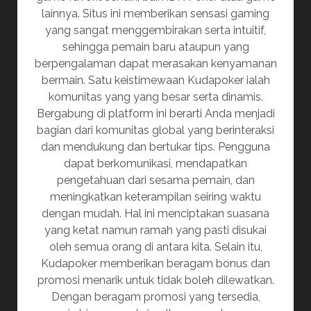
lainnya. Situs ini memberikan sensasi gaming
yang sangat menggembirakan serta intuitif,
sehingga pemain baru ataupun yang
berpengalaman dapat merasakan kenyamanan
bermain. Satu keistimewaan Kudapoker ialah
komunitas yang yang besar serta dinamis.
Bergabung di platform ini berarti Anda menjadi
bagian dari komunitas global yang berinteraksi
dan mendukung dan bertukar tips. Pengguna
dapat berkomunikasi, mendapatkan
pengetahuan dari sesama pemain, dan
meningkatkan keterampilan seiring waktu
dengan mudah. Hal ini menciptakan suasana
yang ketat namun ramah yang pasti disukai
oleh semua orang di antara kita. Selain itu,
Kudapoker memberikan beragam bonus dan
promosi menarik untuk tidak boleh dilewatkan.
Dengan beragam promosi yang tersedia,