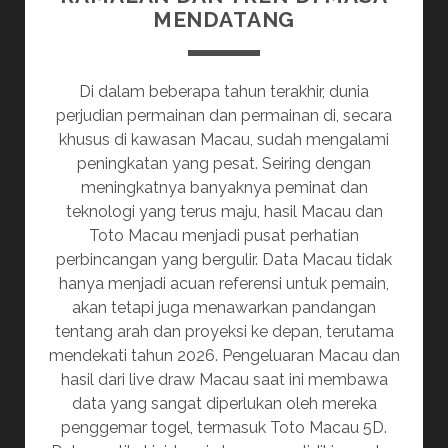
MENDATANG
Di dalam beberapa tahun terakhir, dunia
perjudian permainan dan permainan di, secara
khusus di kawasan Macau, sudah mengalami
peningkatan yang pesat. Seiring dengan
meningkatnya banyaknya peminat dan
teknologi yang terus maju, hasil Macau dan
Toto Macau menjadi pusat perhatian
perbincangan yang bergulir. Data Macau tidak
hanya menjadi acuan referensi untuk pemain,
akan tetapi juga menawarkan pandangan
tentang arah dan proyeksi ke depan, terutama
mendekati tahun 2026. Pengeluaran Macau dan
hasil dari live draw Macau saat ini membawa
data yang sangat diperlukan oleh mereka
penggemar togel, termasuk Toto Macau 5D.