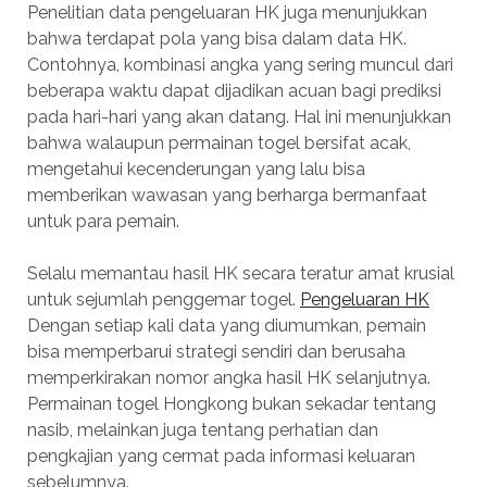
Penelitian data pengeluaran HK juga menunjukkan
bahwa terdapat pola yang bisa dalam data HK.
Contohnya, kombinasi angka yang sering muncul dari
beberapa waktu dapat dijadikan acuan bagi prediksi
pada hari-hari yang akan datang. Hal ini menunjukkan
bahwa walaupun permainan togel bersifat acak,
mengetahui kecenderungan yang lalu bisa
memberikan wawasan yang berharga bermanfaat
untuk para pemain.
Selalu memantau hasil HK secara teratur amat krusial
untuk sejumlah penggemar togel.
Pengeluaran HK
Dengan setiap kali data yang diumumkan, pemain
bisa memperbarui strategi sendiri dan berusaha
memperkirakan nomor angka hasil HK selanjutnya.
Permainan togel Hongkong bukan sekadar tentang
nasib, melainkan juga tentang perhatian dan
pengkajian yang cermat pada informasi keluaran
sebelumnya.