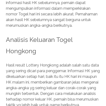
informasi hasil HK sebelumnya, pemain dapat
mengumpulkan informasi dalam memperkirakan
nomor Togel hari ini secara lebih akurat. Pemahaman
akan hasil HK sebelumnya sangat berguna untuk
merumuskan angka-angka berikutnya.
Analisis Keluaran Togel
Hongkong
Hasil result Lottery Hongkong adalah salah satu data
yang sering dicari para penggemar. Informasi HK yang
dikeluarkan setiap hari, baik itu itu HK hari ini maupun
HK malam ini, memberikan gambaran jelas mengenai
angka-angka yg sering keluar dan corak-corak yang
mungkin terbentuk. Dengan cara melakukan analisis
terhadap nomor keluar HK, pemain bisa merumuskan
taktik yg lebih baik untuk game berikutnya.