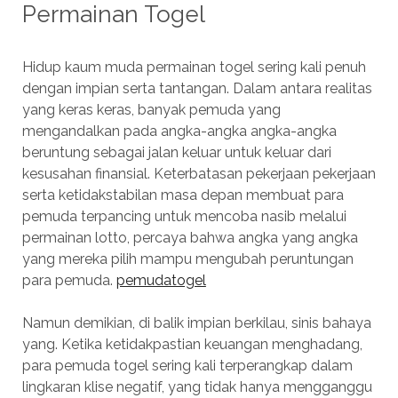
Permainan Togel
Hidup kaum muda permainan togel sering kali penuh
dengan impian serta tantangan. Dalam antara realitas
yang keras keras, banyak pemuda yang
mengandalkan pada angka-angka angka-angka
beruntung sebagai jalan keluar untuk keluar dari
kesusahan finansial. Keterbatasan pekerjaan pekerjaan
serta ketidakstabilan masa depan membuat para
pemuda terpancing untuk mencoba nasib melalui
permainan lotto, percaya bahwa angka yang angka
yang mereka pilih mampu mengubah peruntungan
para pemuda.
pemudatogel
Namun demikian, di balik impian berkilau, sinis bahaya
yang. Ketika ketidakpastian keuangan menghadang,
para pemuda togel sering kali terperangkap dalam
lingkaran klise negatif, yang tidak hanya mengganggu