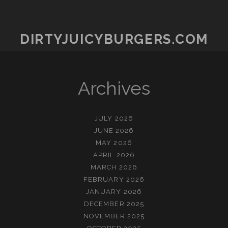
DIRTYJUICYBURGERS.COM
Archives
JULY 2026
JUNE 2026
MAY 2026
APRIL 2026
MARCH 2026
FEBRUARY 2026
JANUARY 2026
DECEMBER 2025
NOVEMBER 2025