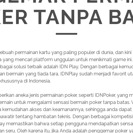
ER TANPA B
ebuah permainan kartu yang paling populer di dunia, dan kin
a yang mencari platform unggulan untuk menikmati game ini.
ebagai solusi terbaik adalah IDN Play. Dengan berbagai kem
n bermain yang tiada tara, IDNPlay sudah menjadi favorit u
 khususnya di Indonesia.
rikan aneka jenis permainan poker, seperti IDNPoker, yang 
main untuk mengalami sensasi bermain poker tanpa batas. 
na kemudahan akses dan keamanannya, sehingga anda dapat
awatir tentang hambatan teknis. Dengan berbagai kompetisi 
lay memastikan bahwa setiap pengguna mendapatkan sensa
 seru. Oleh karena itu, jika Anda adalah penggemar poker y