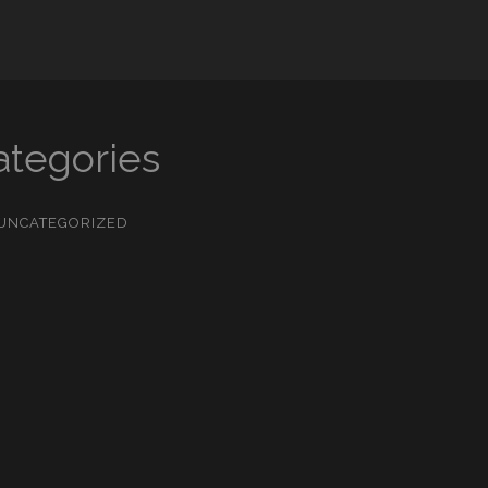
ategories
UNCATEGORIZED