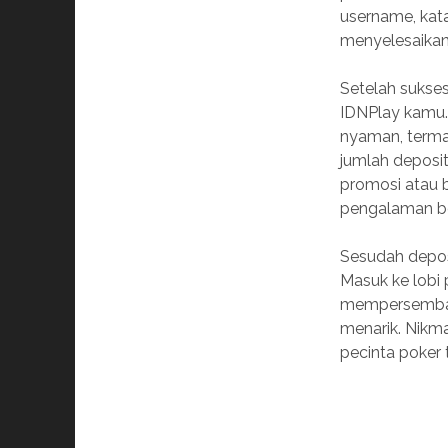
username, kata 
menyelesaikan
Setelah sukse
IDNPlay kamu.
nyaman, termas
jumlah deposit
promosi atau 
pengalaman b
Sesudah depos
Masuk ke lobi 
mempersembah
menarik. Nikma
pecinta poker 