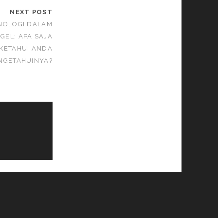
NEXT POST
NOLOGI DALAM
GEL: APA SAJA
KETAHUI ANDA
NGETAHUINYA?