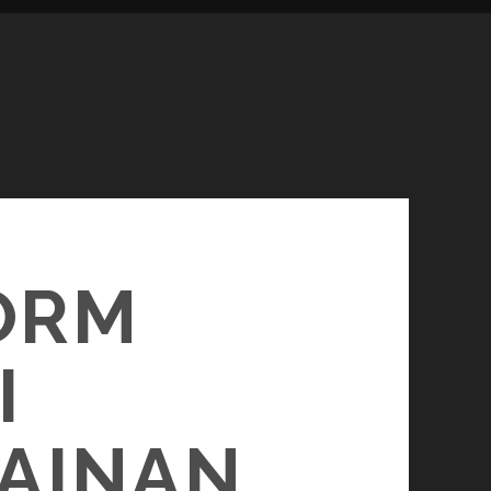
ORM
I
AINAN