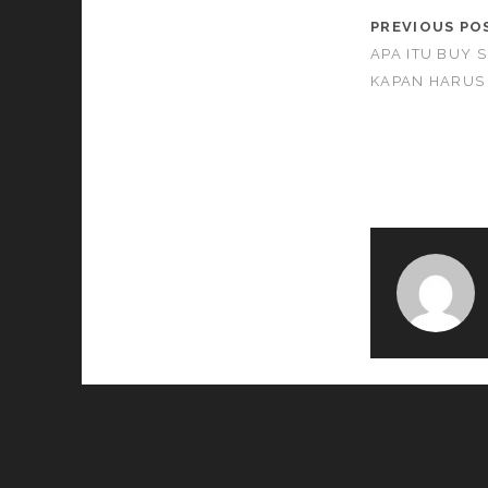
PREVIOUS PO
APA ITU BUY 
KAPAN HARUS