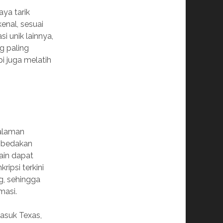
ya tarik
enal, sesuai
i unik lainnya,
g paling
i juga melatih
alaman
embedakan
in dapat
ipsi terkini
g, sehingga
masi.
masuk Texas,