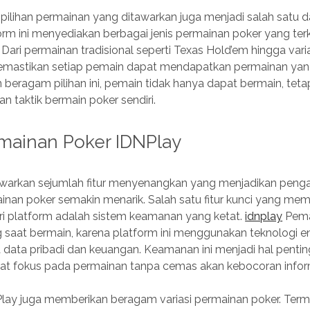
lihan permainan yang ditawarkan juga menjadi salah satu da
orm ini menyediakan berbagai jenis permainan poker yang terk
 Dari permainan tradisional seperti Texas Hold’em hingga varias
memastikan setiap pemain dapat mendapatkan permainan yan
beragam pilihan ini, pemain tidak hanya dapat bermain, tetap
 taktik bermain poker sendiri.
rmainan Poker IDNPlay
arkan sejumlah fitur menyenangkan yang menjadikan peng
inan poker semakin menarik. Salah satu fitur kunci yang m
ari platform adalah sistem keamanan yang ketat.
idnplay
Pema
saat bermain, karena platform ini menggunakan teknologi enkr
data pribadi dan keuangan. Keamanan ini menjadi hal pentin
t fokus pada permainan tanpa cemas akan kebocoran infor
NPlay juga memberikan beragam variasi permainan poker. Ter