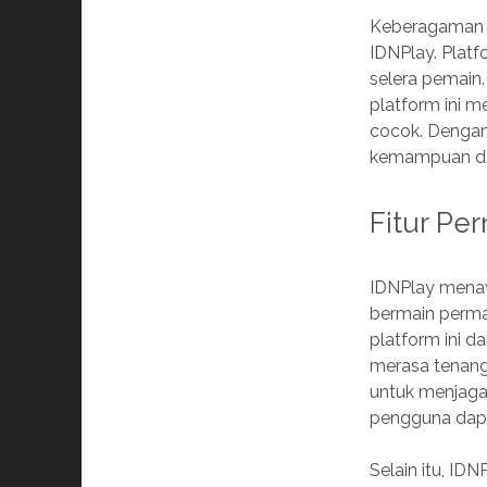
Keberagaman pi
IDNPlay. Platf
selera pemain.
platform ini 
cocok. Dengan 
kemampuan dan
Fitur Pe
IDNPlay menaw
bermain perma
platform ini d
merasa tenang 
untuk menjaga 
pengguna dapa
Selain itu, ID