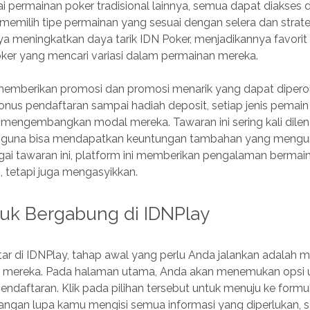
 permainan poker tradisional lainnya, semua dapat diakses
memilih tipe permainan yang sesuai dengan selera dan strate
unya meningkatkan daya tarik IDN Poker, menjadikannya favorit
er yang mencari variasi dalam permainan mereka.
memberikan promosi dan promosi menarik yang dapat dipero
onus pendaftaran sampai hadiah deposit, setiap jenis pemain
 mengembangkan modal mereka. Tawaran ini sering kali dilen
gguna bisa mendapatkan keuntungan tambahan yang mengu
ai tawaran ini, platform ini memberikan pengalaman bermain
 tetapi juga mengasyikkan.
uk Bergabung di IDNPlay
ar di IDNPlay, tahap awal yang perlu Anda jalankan adalah 
 mereka. Pada halaman utama, Anda akan menemukan opsi 
ndaftaran. Klik pada pilihan tersebut untuk menuju ke formul
angan lupa kamu mengisi semua informasi yang diperlukan, s