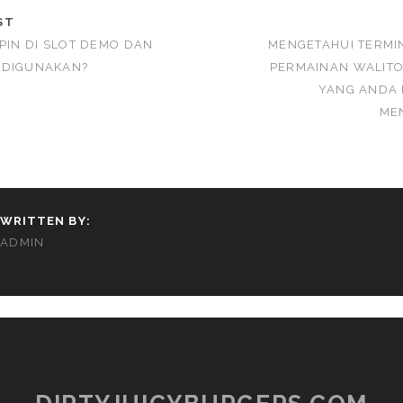
ST
SPIN DI SLOT DEMO DAN
MENGETAHUI TERMI
 DIGUNAKAN?
PERMAINAN WALITO
YANG ANDA 
ME
WRITTEN BY:
ADMIN