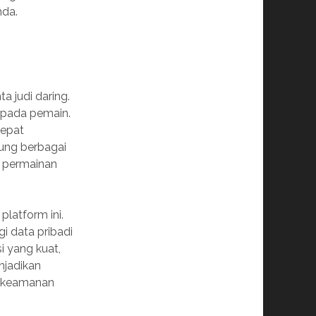
nda.
 judi daring.
epada pemain.
cepat
ung berbagai
n permainan
latform ini.
i data pribadi
 yang kuat,
njadikan
n keamanan