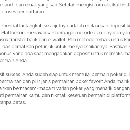
sandi, dan email yang sah. Setelah mengisi formulir, ikuti inst
 proses pendaftaran.
s mendaftar, langkah selanjutnya adalah melakukan deposit k
 Platform ini menawarkan berbagai metode pembayaran ya
uk transfer bank dan e-wallet. Pilih metode terbaik untuk 
, dan perhatikan petunjuk untuk menyelesaikannya. Pastikan
bonus yang ada saat mengadakan deposit untuk memaksima
ermain Anda.
it sukses, Anda sudah siap untuk memulai bermain poker di 
permainan dan pilih jenis permainan poker favorit Anda main
kan bermacam-macam varian poker yang menarik denga
ti permainan kamu dan nikmati keseruan bermain di platform
tanpa batas.