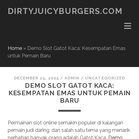
DIRTYJUICYBURGERS.COM
Home
»
Demo Slot Gatot Kaca: Kesempatan Emas
untuk Pemain Baru
DECEMBER 25, 2025
/
ADMIN
/
UNCATEGORIZED
DEMO SLOT GATOT KACA:
KESEMPATAN EMAS UNTUK PEMAIN
BARU
Permainan slot online semakin populer di kalangan
pemain judi daring, dan salah satu tema yang menarik
perhatian banyak orang adalah Gatot Kaca.
Demo