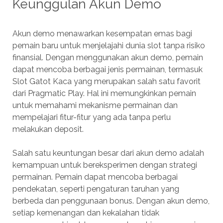
Keunggulan Akun Demo
Akun demo menawarkan kesempatan emas bagi
pemain baru untuk menjelajahi dunia slot tanpa risiko
finansial. Dengan menggunakan akun demo, pemain
dapat mencoba berbagai jenis permainan, termasuk
Slot Gatot Kaca yang merupakan salah satu favorit
dari Pragmatic Play. Hal ini memungkinkan pemain
untuk memahami mekanisme permainan dan
mempelajari fitur-fitur yang ada tanpa perlu
melakukan deposit.
Salah satu keuntungan besar dari akun demo adalah
kemampuan untuk bereksperimen dengan strategi
permainan. Pemain dapat mencoba berbagai
pendekatan, seperti pengaturan taruhan yang
berbeda dan penggunaan bonus. Dengan akun demo,
setiap kemenangan dan kekalahan tidak