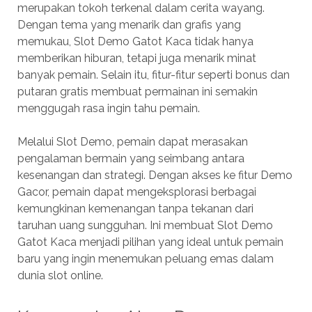
merupakan tokoh terkenal dalam cerita wayang.
Dengan tema yang menarik dan grafis yang
memukau, Slot Demo Gatot Kaca tidak hanya
memberikan hiburan, tetapi juga menarik minat
banyak pemain. Selain itu, fitur-fitur seperti bonus dan
putaran gratis membuat permainan ini semakin
menggugah rasa ingin tahu pemain.
Melalui Slot Demo, pemain dapat merasakan
pengalaman bermain yang seimbang antara
kesenangan dan strategi. Dengan akses ke fitur Demo
Gacor, pemain dapat mengeksplorasi berbagai
kemungkinan kemenangan tanpa tekanan dari
taruhan uang sungguhan. Ini membuat Slot Demo
Gatot Kaca menjadi pilihan yang ideal untuk pemain
baru yang ingin menemukan peluang emas dalam
dunia slot online.