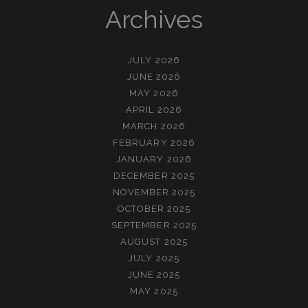
Archives
JULY 2026
JUNE 2026
MAY 2026
APRIL 2026
MARCH 2026
FEBRUARY 2026
JANUARY 2026
DECEMBER 2025
NOVEMBER 2025
OCTOBER 2025
SEPTEMBER 2025
AUGUST 2025
JULY 2025
JUNE 2025
MAY 2025