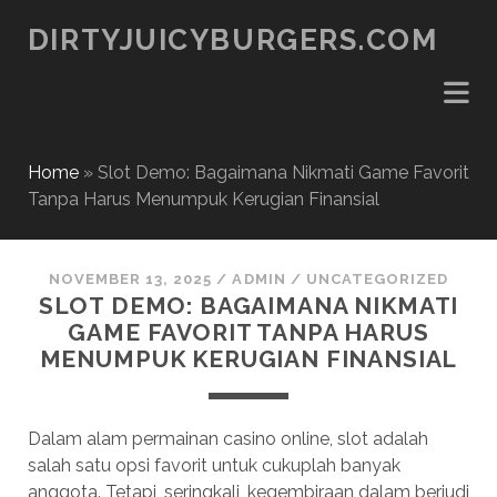
DIRTYJUICYBURGERS.COM
Home
»
Slot Demo: Bagaimana Nikmati Game Favorit
Tanpa Harus Menumpuk Kerugian Finansial
NOVEMBER 13, 2025
/
ADMIN
/
UNCATEGORIZED
SLOT DEMO: BAGAIMANA NIKMATI
GAME FAVORIT TANPA HARUS
MENUMPUK KERUGIAN FINANSIAL
Dalam alam permainan casino online, slot adalah
salah satu opsi favorit untuk cukuplah banyak
anggota. Tetapi, seringkali, kegembiraan dalam berjudi