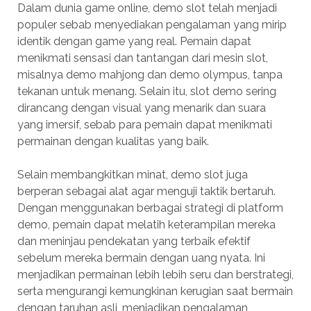
Dalam dunia game online, demo slot telah menjadi
populer sebab menyediakan pengalaman yang mirip
identik dengan game yang real. Pemain dapat
menikmati sensasi dan tantangan dari mesin slot,
misalnya demo mahjong dan demo olympus, tanpa
tekanan untuk menang. Selain itu, slot demo sering
dirancang dengan visual yang menarik dan suara
yang imersif, sebab para pemain dapat menikmati
permainan dengan kualitas yang baik.
Selain membangkitkan minat, demo slot juga
berperan sebagai alat agar menguji taktik bertaruh.
Dengan menggunakan berbagai strategi di platform
demo, pemain dapat melatih keterampilan mereka
dan meninjau pendekatan yang terbaik efektif
sebelum mereka bermain dengan uang nyata. Ini
menjadikan permainan lebih lebih seru dan berstrategi,
serta mengurangi kemungkinan kerugian saat bermain
dengan taruhan asli, menjadikan pengalaman